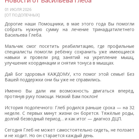
Новости от Васильева Глеба
01 ИЮЛЯ 2026
[ОТ ПОДОПЕЧНЫХ]
Дорогие наши Помощники, в мае этого года Вы помогли
собрать нужную сумму на лечение тринадцатилетнего
Васильева Глеба.
Мальчик смог посетить реабилитацию, где профильные
специалисты помогли ребёнку сохранить уже имеющиеся
навыки и провели ряд занятий на укрепление мышц,
улучшение координации и снятия тонуса в мышцах.
Дай Бог здоровья КАЖДОМУ, кто помог этой семье! Без
Вашей поддержки они бы уже не справились.
Именно Вы дали им возможность двигаться вперёд,
протянув руку помощи. Низкий Вам поклон!
История подопечного: Глеб родился раньше срока — на 32
неделе. С первых минут жизни он борется. Тяжёлые роды,
долгий безводный период… и как итог — диагноз ДЦП.
Сегодня Глеб не может самостоятельно сидеть, не ползает
и не ходит. Но он старается каждый день.