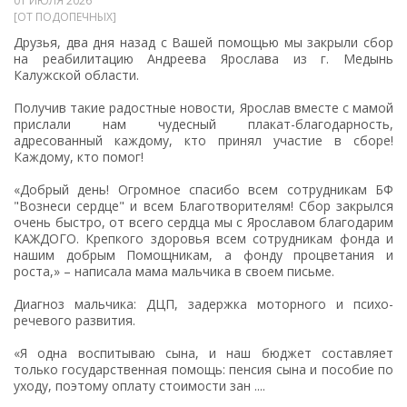
01 ИЮЛЯ 2026
[ОТ ПОДОПЕЧНЫХ]
Друзья, два дня назад с Вашей помощью мы закрыли сбор
на реабилитацию Андреева Ярослава из г. Медынь
Калужской области.
Получив такие радостные новости, Ярослав вместе с мамой
прислали нам чудесный плакат-благодарность,
адресованный каждому, кто принял участие в сборе!
Каждому, кто помог!
«Добрый день! Огромное спасибо всем сотрудникам БФ
"Вознеси сердце" и всем Благотворителям! Сбор закрылся
очень быстро, от всего сердца мы с Ярославом благодарим
КАЖДОГО. Крепкого здоровья всем сотрудникам фонда и
нашим добрым Помощникам, а фонду процветания и
роста,» – написала мама мальчика в своем письме.
Диагноз мальчика: ДЦП, задержка моторного и психо-
речевого развития.
«Я одна воспитываю сына, и наш бюджет составляет
только государственная помощь: пенсия сына и пособие по
уходу, поэтому оплату стоимости зан ....