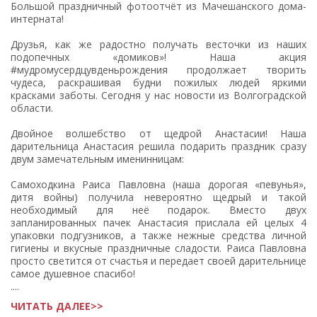
Большой праздничный фотоотчёт из Мачешанского дома-
интерната!
Друзья, как же радостно получать весточки из наших
подопечных «домиков»! Наша акция
#мудромусердцувденьрождения продолжает творить
чудеса, раскрашивая будни пожилых людей яркими
красками заботы. Сегодня у нас новости из Волгоградской
области.
Двойное волшебство от щедрой Анастасии! Наша
дарительница Анастасия решила подарить праздник сразу
двум замечательным именинницам:
Самоходкина Раиса Павловна (наша дорогая «певунья»,
дитя войны) получила невероятно щедрый и такой
необходимый для неё подарок. Вместо двух
запланированных пачек Анастасия прислала ей целых 4
упаковки подгузников, а также нежные средства личной
гигиены и вкусные праздничные сладости. Раиса Павловна
просто светится от счастья и передает своей дарительнице
самое душевное спасибо!
....
ЧИТАТЬ ДАЛЕЕ>>