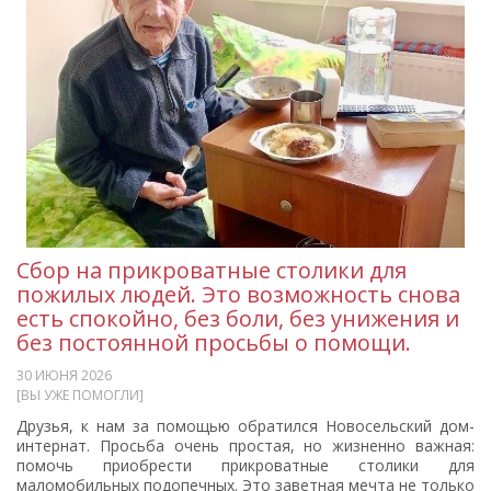
Сбор на прикроватные столики для
пожилых людей. Это возможность снова
есть спокойно, без боли, без унижения и
без постоянной просьбы о помощи.
30 ИЮНЯ 2026
[ВЫ УЖЕ ПОМОГЛИ]
Друзья, к нам за помощью обратился Новосельский дом-
интернат. Просьба очень простая, но жизненно важная:
помочь приобрести прикроватные столики для
маломобильных подопечных. Это заветная мечта не только