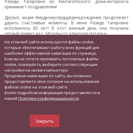
Разида Тагировна из Кингисеппского дома-интерната
принимает поздравления!
Друзья, акция #мудромусердцувденьрождения продолжает
дарить счастливые моменты. В июне Разиде Тагировне
исполнилось 85 лет! В этот важный день она получила
тёплый привет из г. Москвы от дарителя Натальи.
На этом веб-сайте используются файлы cookie,
Наталья подготовила для именинницы замечательную
которые обеспечивают работу всех функций для
посылку: элегантный летний костюм, набор красивых
наиболее эффективной навигации по странице.
футболок, удобные бриджи и сладкие угощения к
Если вы не хотите принимать постоянные файлы
праздничному столу.
cookie, пожалуйста, выберите соответствующие
настройки на своем компьютере.
Посмотрите, как преобразилась наша именинница! Разида
Продолжая навигацию по сайту, вы косвенно
Тагировна искренне благодарит свою дарительницу, шлет
ей крепкие объятия и самые добрые пожелания.
предоставляете свое согласие на использование
файлов cookie на этом веб-сайте.
«Спасибо за заботу и теплоту вашего сердца! Желаю вам и
Более подробная информация предоставляется в
вашим близким крепкого здоровья, благополучия и всего
нашей
Политике конфиденциальности
самого доброго», - говорит именинница.
Дорогая Наталья, спасибо вам за участие в доброй а ....
Закрыть
ЧИТАТЬ ДАЛЕЕ>>