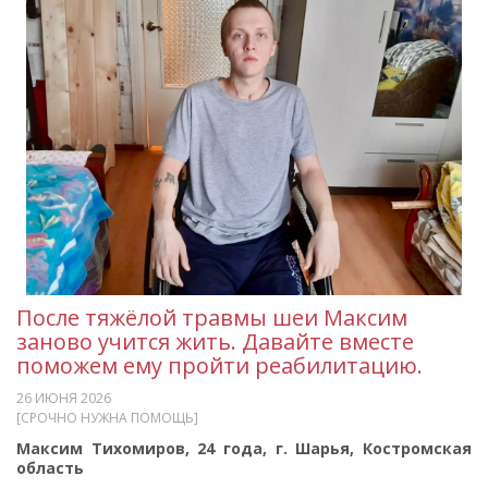
После тяжёлой травмы шеи Максим
заново учится жить. Давайте вместе
поможем ему пройти реабилитацию.
26 ИЮНЯ 2026
[СРОЧНО НУЖНА ПОМОЩЬ]
Максим Тихомиров, 24 года, г. Шарья, Костромская
область