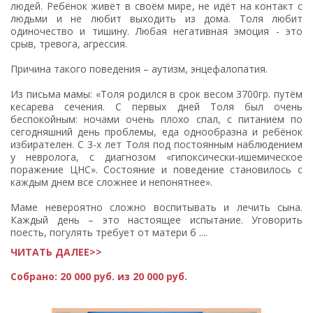
людей. Ребёнок живёт в своём мире, не идёт на контакт с
людьми и не любит выходить из дома. Толя любит
одиночество и тишину. Любая негативная эмоция - это
срыв, тревога, агрессия.
Причина такого поведения – аутизм, энцефалопатия.
Из письма мамы: «Толя родился в срок весом 3700гр. путём
кесарева сечения. С первых дней Толя был очень
беспокойным: ночами очень плохо спал, с питанием по
сегодняшний день проблемы, еда однообразна и ребёнок
избирателен. С 3-х лет Толя под постоянным наблюдением
у невролога, с диагнозом «гипоксически-ишемическое
поражение ЦНС». Состояние и поведение становилось с
каждым днем все сложнее и непонятнее».
Маме невероятно сложно воспитывать и лечить сына.
Каждый день – это настоящее испытание. Уговорить
поесть, погулять требует от матери б ....
ЧИТАТЬ ДАЛЕЕ>>
Собрано:
20 000 руб. из 20 000 руб.