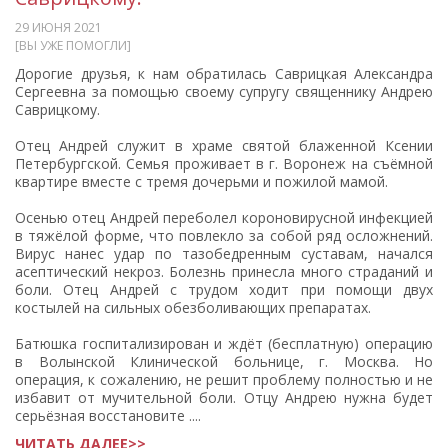
29 ИЮНЯ 2021
[ВЫ УЖЕ ПОМОГЛИ]
Дорогие друзья, к нам обратилась Саврицкая Александра
Сергеевна за помощью своему супругу священнику Андрею
Саврицкому.
Отец Андрей служит в храме святой блаженной Ксении
Петербургской. Семья проживает в г. Воронеж на съёмной
квартире вместе с тремя дочерьми и пожилой мамой.
Осенью отец Андрей переболел короновирусной инфекцией
в тяжёлой форме, что повлекло за собой ряд осложнений.
Вирус нанес удар по тазобедренным суставам, начался
асептический некроз. Болезнь принесла много страданий и
боли. Отец Андрей с трудом ходит при помощи двух
костылей на сильных обезболивающих препаратах.
Батюшка госпитализирован и ждёт (бесплатную) операцию
в Волынской Клинической больнице, г. Москва. Но
операция, к сожалению, не решит проблему полностью и не
избавит от мучительной боли. Отцу Андрею нужна будет
серьёзная восстановите ....
ЧИТАТЬ ДАЛЕЕ>>