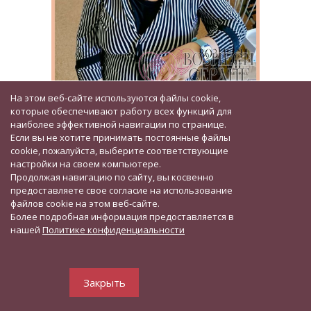
На этом веб-сайте используются файлы cookie,
Сегодня вручили подарки троим
которые обеспечивают работу всех функций для
именинникам.
наиболее эффективной навигации по странице.
Если вы не хотите принимать постоянные файлы
23 ИЮНЯ 2021
cookie, пожалуйста, выберите соответствующие
[НАШИ МИЛЫЕ БЛАГОДАРЯТ ЗА ПОДАРКИ!]
настройки на своем компьютере.
Сегодня от нас с вами вручили подарки троим именинникам.
Продолжая навигацию по сайту, вы косвенно
предоставляете свое согласие на использование
На прошлой неделе мы объявили сбор и сами выбрали
файлов cookie на этом веб-сайте.
бабушкам и дедушкам подарки в интернет-магазине. Мы
Более подробная информация предоставляется в
сердечно благодарим вас за участие.
нашей
Политике конфиденциальности
Добрый фотоотчёт для всех вас, наши дорогие
благодетели.
Закрыть
Сегодня поздравили Брак Наталью Васильевну из
Белокалитвенского дома-интерната.