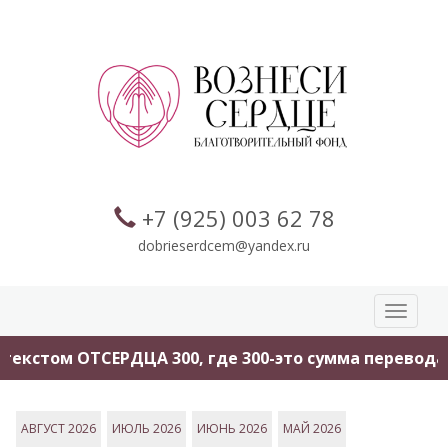
+7 (925) 003 62 78
dobrieserdcem@yandex.ru
Toggle
navigati
ТСЕРДЦА 300, где 300-это сумма перевода.
Помоги
АВГУСТ 2026
ИЮЛЬ 2026
ИЮНЬ 2026
МАЙ 2026