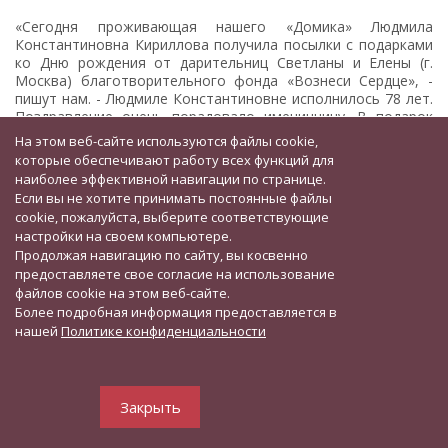
«Сегодня проживающая нашего «Домика» Людмила
Константиновна Кириллова получила посылки с подарками
ко Дню рождения от дарительниц Светланы и Елены (г.
Москва) благотворительного фонда «Вознеси Сердце», -
пишут нам. - Людмиле Константиновне исполнилось 78 лет.
Поздравление очень порадовало именинницу. В подарок
Людмила Константиновна получила: женский парфюм,
На этом веб-сайте используются файлы cookie,
летнее платье, гель для душа, кондитерские изделия, набор
которые обеспечивают работу всех функций для
чая и арома диффузор. Дорогие волонтёры! Примите самые
наиболее эффективной навигации по странице.
тёплые слова признательности и благодарности от
Если вы не хотите принимать постоянные файлы
Людмилы Константиновны! Она Вас крепко обнимает и
cookie, пожалуйста, выберите соответствующие
дарит свою улыбку! Ваша доброта является той искрой,
настройки на своем компьютере.
которая освещает чью-то жизнь, наполняя её светом и
Продолжая навигацию по сайту, вы косвенно
верой в лучшее! Желаем Вам и Ва ....
предоставляете свое согласие на использование
ЧИТАТЬ ДАЛЕЕ>>
файлов cookie на этом веб-сайте.
Более подробная информация предоставляется в
нашей
Политике конфиденциальности
Закрыть