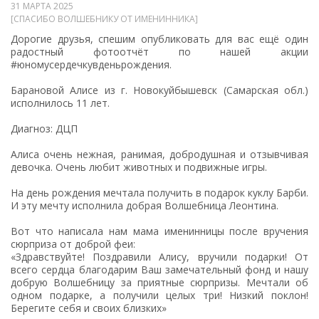
31 МАРТА 2025
[СПАСИБО ВОЛШЕБНИКУ ОТ ИМЕНИННИКА]
Дорогие друзья, спешим опубликовать для вас ещё один
радостный фотоотчёт по нашей акции
#юномусердечкувденьрождения.
Барановой Алисе из г. Новокуйбышевск (Самарская обл.)
исполнилось 11 лет.
Диагноз: ДЦП
Алиса очень нежная, ранимая, добродушная и отзывчивая
девочка. Очень любит животных и подвижные игры.
На день рождения мечтала получить в подарок куклу Барби.
И эту мечту исполнила добрая Волшебница Леонтина.
Вот что написала нам мама именинницы после вручения
сюрприза от доброй феи:
«Здравствуйте! Поздравили Алису, вручили подарки! От
всего сердца благодарим Ваш замечательный фонд и нашу
добрую Волшебницу за приятные сюрпризы. Мечтали об
одном подарке, а получили целых три! Низкий поклон!
Берегите себя и своих близких»