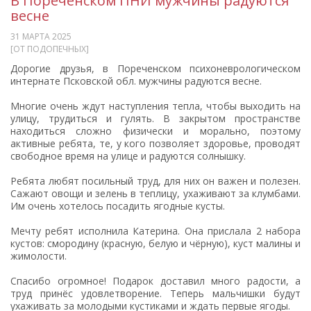
В Пореченском ПНИ мужчины радуются
весне
31 МАРТА 2025
[ОТ ПОДОПЕЧНЫХ]
Дорогие друзья, в Пореченском психоневрологическом
интернате Псковской обл. мужчины радуются весне.
Многие очень ждут наступления тепла, чтобы выходить на
улицу, трудиться и гулять. В закрытом пространстве
находиться сложно физически и морально, поэтому
активные ребята, те, у кого позволяет здоровье, проводят
свободное время на улице и радуются солнышку.
Ребята любят посильный труд, для них он важен и полезен.
Сажают овощи и зелень в теплицу, ухаживают за клумбами.
Им очень хотелось посадить ягодные кусты.
Мечту ребят исполнила Катерина. Она прислала 2 набора
кустов: смородину (красную, белую и чёрную), куст малины и
жимолости.
Спасибо огромное! Подарок доставил много радости, а
труд принёс удовлетворение. Теперь мальчишки будут
ухаживать за молодыми кустиками и ждать первые ягоды.