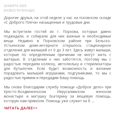
26 МАРТА 2025
[НОВОСТИ ФОНДА]
Дорогие друзья, на этой неделе у нас на псковском складе
«С Доброго Плеча» насыщенные и трудовые дни.
Мы встретили гостей из г. Порхова, которых давно
поджидали, и собирали для них важные и необходимые
вещи. Недавно в Порховском районе при Бельско-
Устьенском доме-интернате открылось стационарное
отделение для малышей от 0 до 3 лет. Здесь живут малыши,
которые по определённым причинам не могут жить с
матерью. В отделении о них заботятся, поэтому мы с
радостью передаём коляску, автолюльку и стерилизаторы
для бутылочек. Если будет возможность и желание
порадовать малышей игрушками, подгузниками, то мы с
радостью примем и передадим Вашу помощь.
Мы снова благодарим службу помощи «Доброе дело» при
Кресто-Воздвиженском Иерусалимском женском
монастыре и матушку Екатерину за вещевую помощь,
которую нам привезли. Помощь уже служит на б ....
ЧИТАТЬ ДАЛЕЕ>>