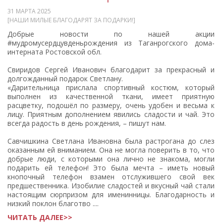
31 МАРТА 2025
[НАШИ МИЛЫЕ БЛАГОДАРЯТ ЗА ПОДАРКИ!]
Добрые новости по нашей акции
#мудромусердцувденьрождения из Таганрогского дома-
интерната Ростовской обл.
Свиридов Сергей Иванович благодарит за прекрасный и
долгожданный подарок Светлану.
«Дарительница прислала спортивный костюм, который
выполнен из качественной ткани, имеет приятную
расцветку, подошёл по размеру, очень удобен и весьма к
лицу. Приятным дополнением явились сладости и чай. Это
всегда радость в день рождения, – пишут нам.
Савчишкина Светлана Ивановна была растрогана до слез
оказанным ей вниманием. Она не могла поверить в то, что
добрые люди, с которыми она лично не знакома, могли
подарить ей телефон! Это была мечта – иметь новый
кнопочный телефон взамен отслужившего свой век
предшественника. Изобилие сладостей и вкусный чай стали
настоящим сюрпризом для именинницы. Благодарность и
низкий поклон благотво ....
ЧИТАТЬ ДАЛЕЕ>>