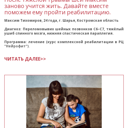
заново учится жить. Давайте вместе
ИЮНЬ 2019
МАЙ 2019
поможем ему пройти реабилитацию.
АПРЕЛЬ 2019
МАРТ 2019
Максим Тихомиров, 24 года, г. Шарья, Костромская область
Диагноз: Переломовывих шейных позвонков C6–C7, тяжёлый
ФЕВРАЛЬ 2019
ЯНВАРЬ 2019
ушиб спинного мозга, нижняя спастическая параплегия.
2018
Программа: лечение (курс комплексной реабилитации в РЦ
"Нейрофит").
ДЕКАБРЬ 2018
НОЯБРЬ 2018
ЧИТАТЬ ДАЛЕЕ>>
ОКТЯБРЬ 2018
СЕНТЯБРЬ 2018
АВГУСТ 2018
ИЮЛЬ 2018
ИЮНЬ 2018
МАЙ 2018
АПРЕЛЬ 2018
МАРТ 2018
ФЕВРАЛЬ 2018