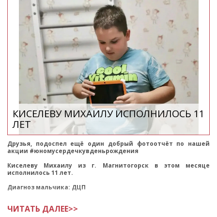
КИСЕЛЕВУ МИХАИЛУ ИСПОЛНИЛОСЬ 11
ЛЕТ
Друзья, подоспел ещё один добрый фотоотчёт по нашей
акции #юномусердечкувденьрождения
Киселеву Михаилу из г. Магнитогорск в этом месяце
исполнилось 11 лет.
Диагноз мальчика: ДЦП
Миша активный ребенок, любит гулять и плавать в
ЧИТАТЬ ДАЛЕЕ>>
бассейне. Детей в семье двое.