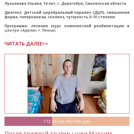
Лукьянова Ульяна, 16 лет, г. Дорогобуж, Смоленская область
АПРЕЛЬ 2021
МАРТ 2021
Диагноз: Детский церебральный паралич (ДЦП), смешанная
ФЕВРАЛЬ 2021
ЯНВАРЬ 2021
форма, гиперкинезы, сколиоз, тугоухость II–III степени.
2020
Программа: лечение (курс комплексной реабилитации в
центре «Адели» г. Пенза).
ДЕКАБРЬ 2020
НОЯБРЬ 2020
Цель сбора: Интенсивная ре
ЧИТАТЬ ДАЛЕЕ>>
ОКТЯБРЬ 2020
СЕНТЯБРЬ 2020
АВГУСТ 2020
ИЮЛЬ 2020
ИЮНЬ 2020
МАЙ 2020
АПРЕЛЬ 2020
МАРТ 2020
ФЕВРАЛЬ 2020
ЯНВАРЬ 2020
2019
ДЕКАБРЬ 2019
НОЯБРЬ 2019
172 253 из 453 600 руб.
ОКТЯБРЬ 2019
СЕНТЯБРЬ 2019
После тяжёлой травмы шеи Максим
АВГУСТ 2019
ИЮЛЬ 2019