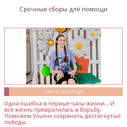
ИЮНЬ 2024
МАЙ 2024
Срочные сборы для помощи
АПРЕЛЬ 2024
МАРТ 2024
ФЕВРАЛЬ 2024
ЯНВАРЬ 2024
2023
ДЕКАБРЬ 2023
2022
МАРТ 2022
ФЕВРАЛЬ 2022
ЯНВАРЬ 2022
2021
7 269 из 180 000 руб.
ДЕКАБРЬ 2021
НОЯБРЬ 2021
Одна ошибка в первые часы жизни… И
ОКТЯБРЬ 2021
СЕНТЯБРЬ 2021
вся жизнь превратилась в борьбу.
АВГУСТ 2021
ИЮЛЬ 2021
Поможем Ульяне сохранить достигнутые
победы.
ИЮНЬ 2021
МАЙ 2021