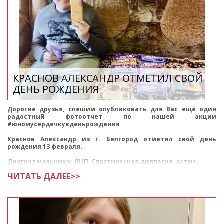
КРАСНОВ АЛЕКСАНДР ОТМЕТИЛ СВОЙ
ДЕНЬ РОЖДЕНИЯ
Дорогие друзья, спешим опубликовать для Вас ещё один
радостный фотоотчет по нашей акции
#юномусердечкувденьрождения
Краснов Александр из г. Белгород отметил свой день
рождения 13 февраля.
Диагноз мальчика: ДЦП, Спастическая диплегия, астма.
ЧИТАТЬ ДАЛЕЕ>>
Саша любит играть в игрушки, смо