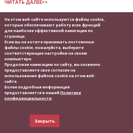
ЧИТАТЬ ДАЛЕЕ>>
На этом веб-сайте используются файлы cookie,
которые обеспечивают работу всех функций
для наиболее эффективной навигации по
странице.
Если вы не хотите принимать постоянные
файлы cookie, пожалуйста, выберите
соответствующие настройки на своем
компьютере.
Продолжая навигацию по сайту, вы косвенно
предоставляете свое согласие на
использование файлов cookie на этом веб-
сайте.
ПРОДОЛЖАЕМ ДЕЛИТЬСЯ
Более подробная информация
РАДОСТНЫМИ ФОТОГРАФИЯМИ
предоставляется в нашей
Политике
конфиденциальности
Мы продолжаем делиться с Вами радостными фотографиями
и письмами участников акции #даримрадостьнарождество !
Кудряков Илья из г. Псков спокойный, чуткий,
Закрыть
эмоциональный мальчик, любит строить из лего и готовить
сладости вместе с мамой.