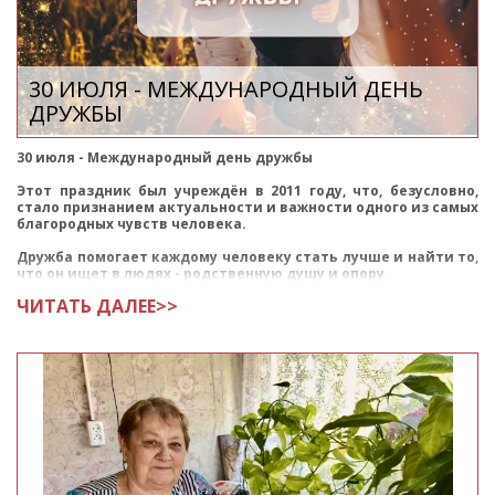
30 ИЮЛЯ - МЕЖДУНАРОДНЫЙ ДЕНЬ
ДРУЖБЫ
30 июля - Международный день дружбы
Этот праздник был учреждён в 2011 году, что, безусловно,
стало признанием актуальности и важности одного из самых
благородных чувств человека.
Дружба помогает каждому человеку стать лучше и найти то,
что он ищет в людях - родственную душу и опору.
ЧИТАТЬ ДАЛЕЕ>>
Дорогие наши Благотворители