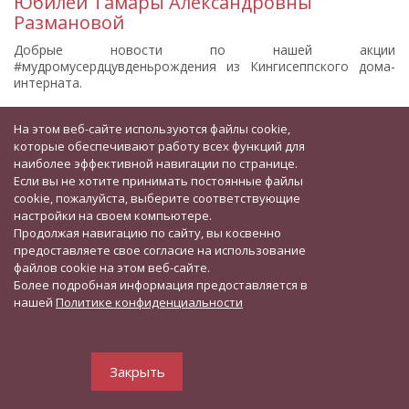
Юбилей Тамары Александровны
Размановой
Добрые новости по нашей акции
#мудромусердцувденьрождения из Кингисеппского дома-
интерната.
Свой 85-летний юбилей отметила Тамара Александровна
На этом веб-сайте используются файлы cookie,
Разманова.
которые обеспечивают работу всех функций для
наиболее эффективной навигации по странице.
Судьба Тамары Александровны - это живая история нашей
страны. Она относится к категории «Несовершеннолетний
Если вы не хотите принимать постоянные файлы
узник фашистских концлагерей». Несмотря на тяжелое
cookie, пожалуйста, выберите соответствующие
детство, она сохранила свет в душе и веру в добро. Вот
настройки на своем компьютере.
уже четыре года она живет в доме-интернате, согревая
Продолжая навигацию по сайту, вы косвенно
всех своей мудростью.
предоставляете свое согласие на использование
файлов cookie на этом веб-сайте.
С этим прекрасным праздником именинницу поздравила
Более подробная информация предоставляется в
Светлана. Она прислала Тамаре Александровне
нашей
Политике конфиденциальности
праздничную посылку, наполненную теплом и заботой.
Внутри именинницу ждали полезные подарки:
• Мягкие, уютные тапочки;
Закрыть
• Две пары удобных домашних брюк;
• Любимые сладости к праздничному чаепитию.