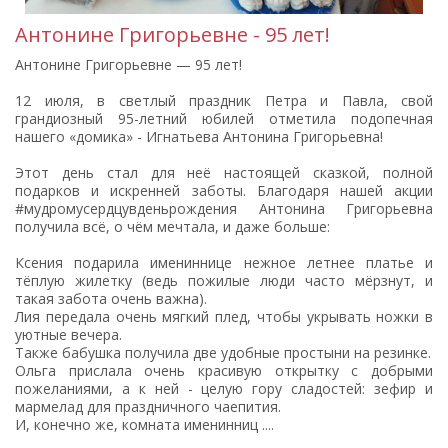
Антонине Григорьевне - 95 лет!
Антонине Григорьевне — 95 лет!
12 июля, в светлый праздник Петра и Павла, свой
грандиозный 95-летний юбилей отметила подопечная
нашего «домика» - Игнатьева Антонина Григорьевна!
Этот день стал для неё настоящей сказкой, полной
подарков и искренней заботы. Благодаря нашей акции
#мудромусердцувденьрождения Антонина Григорьевна
получила всё, о чём мечтала, и даже больше:
Ксения подарила имениннице нежное летнее платье и
тёплую жилетку (ведь пожилые люди часто мёрзнут, и
такая забота очень важна).
Лия передала очень мягкий плед, чтобы укрывать ножки в
уютные вечера.
Также бабушка получила две удобные простыни на резинке.
Ольга прислала очень красивую открытку с добрыми
пожеланиями, а к ней - целую гору сладостей: зефир и
мармелад для праздничного чаепития.
И, конечно же, комната именинниц ....