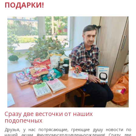
ПОДАРКИ!
Сразу две весточки от наших
подопечных
Друзья, у нас потрясающие, греющие душу новости по
нашей акции #мудромусердцувденьрождения! Сразу две