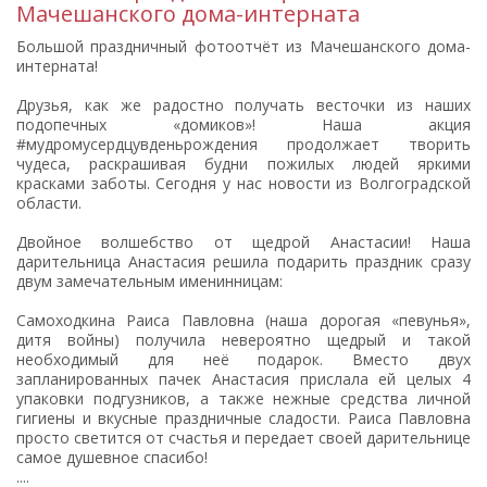
Мачешанского дома-интерната
Большой праздничный фотоотчёт из Мачешанского дома-
интерната!
Друзья, как же радостно получать весточки из наших
подопечных «домиков»! Наша акция
#мудромусердцувденьрождения продолжает творить
чудеса, раскрашивая будни пожилых людей яркими
красками заботы. Сегодня у нас новости из Волгоградской
области.
Двойное волшебство от щедрой Анастасии! Наша
дарительница Анастасия решила подарить праздник сразу
двум замечательным именинницам:
Самоходкина Раиса Павловна (наша дорогая «певунья»,
дитя войны) получила невероятно щедрый и такой
необходимый для неё подарок. Вместо двух
запланированных пачек Анастасия прислала ей целых 4
упаковки подгузников, а также нежные средства личной
гигиены и вкусные праздничные сладости. Раиса Павловна
просто светится от счастья и передает своей дарительнице
самое душевное спасибо!
....