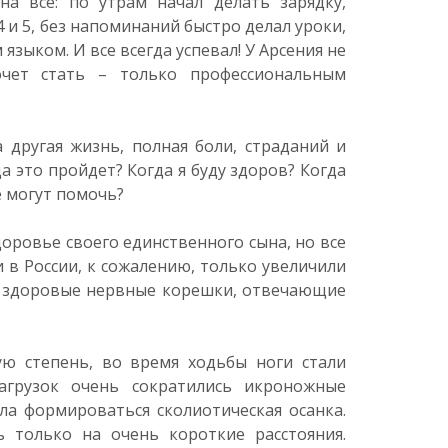
на все: по утрам начал делать зарядку,
4 и 5, без напоминаний быстро делал уроки,
зыком. И все всегда успевал! У Арсения не
чет стать – только профессиональным
 другая жизнь, полная боли, страданий и
а это пройдет? Когда я буду здоров? Когда
е могут помочь?
доровье своего единственного сына, но все
 в России, к сожалению, только увеличили
ты здоровые нервные корешки, отвечающие
ю степень, во время ходьбы ноги стали
нагрузок очень сократились икроножные
ла формироваться сколиотическая осанка.
ь только на очень короткие расстояния.