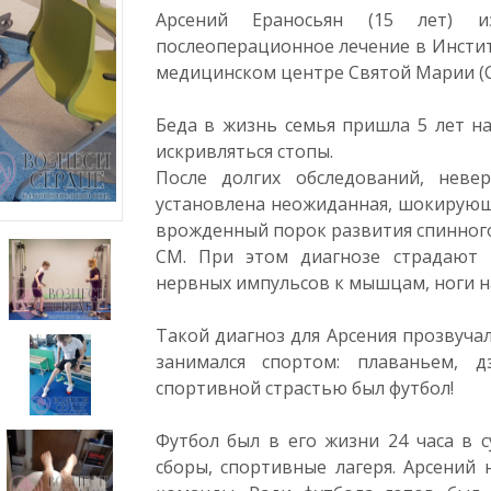
Арсений Ераносьян (15 лет) из
послеоперационное лечение в Инсти
медицинском центре Святой Марии (
Беда в жизнь семья пришла 5 лет на
искривляться стопы.
После долгих обследований, неве
установлена неожиданная, шокирующ
врожденный порок развития спинного
СМ. При этом диагнозе страдают 
нервных импульсов к мышцам, ноги 
Такой диагноз для Арсения прозвучал
занимался спортом: плаваньем, д
спортивной страстью был футбол!
Футбол был в его жизни 24 часа в с
сборы, спортивные лагеря. Арсений