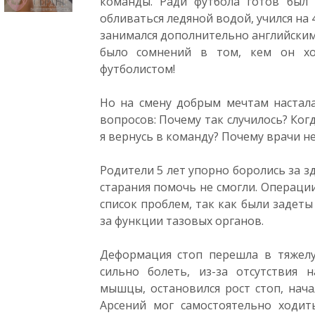
команды. Ради футбола готов был 
обливаться ледяной водой, учился на 
занимался дополнительно английским я
было сомнений в том, кем он хо
футболистом!
Но на смену добрым мечтам настала
вопросов: Почему так случилось? Когд
я вернусь в команду? Почему врачи н
Родители 5 лет упорно боролись за з
старания помочь не смогли. Операции
список проблем, так как были заде
за функции тазовых органов.
Деформация стоп перешла в тяжелу
сильно болеть, из-за отсутствия 
мышцы, остановился рост стоп, нача
Арсений мог самостоятельно ходит