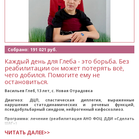
Собрано:
191 021 руб.
Каждый день для Глеба - это борьба. Без
реабилитации он может потерять всё,
чего добился. Помогите ему не
остановиться.
Васильев Глеб, 13 лет, с. Новая Отрадовка
Диагноз: ДЦП, спастическая диплегия, выраженные
нарушения статодинамических и речевых функций,
псевдобульбарный синдром, нейрогенный кифосколиоз.
Программа: лечение (реабилитация АНО ФОЦ ДДИ «Сделать
ШАГ»)
ЧИТАТЬ ДАЛЕЕ>>
Глеб — ребёнок, за жиз