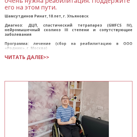
очень нужна реабилитация. Поддержите
его на этом пути.
Шамсутдинов Ринат, 18 лет, г. Ульяновск
Диагноз: ДЦП, спастический тетрапарез (GMFCS IV),
нейромышечный сколиоз III степени и сопутствующие
заболевания
Программа: лечение (сбор на реабилитацию в ООО
«Родник», г. Москва)
ЧИТАТЬ ДАЛЕЕ>>
Ринат родилс