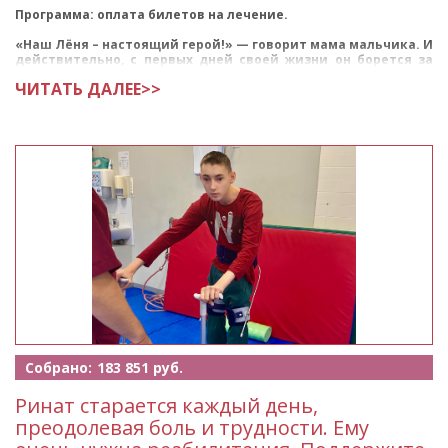
Программа: оплата билетов на лечение.
«Наш Лёня – настоящий герой!» — говорит мама мальчика. И
действительно, с первых дней своей жизни он борется за
каждый шаг вперёд.
ЧИТАТЬ ДАЛЕЕ>>
<
Собрано:
183 851 руб.
Ринат старается каждый день,
преодолевая боль и трудности. Ему