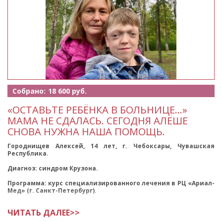
Собрано:
18 600 руб.
«ОСТАВЬТЕ РЕБЁНКА В БОЛЬНИЦЕ…»
МАМА НЕ СДАЛАСЬ. СЕГОДНЯ АЛЁШЕ
СНОВА НУЖНА НАША ПОМОЩЬ.
Городнищев Алексей, 14 лет, г. Чебоксары, Чувашская
Республика.
Диагноз: синдром Крузона.
Программа: курс специализированного лечения в РЦ «Ариал-
Мед» (г. Санкт-Петербург).
Цель сбора: оплата железнодорожных билетов по маршруту
ЧИТАТЬ ДАЛЕЕ>>
Чебо