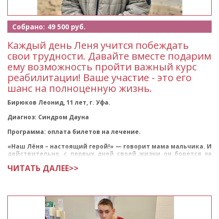
Собрано:
49 500 руб.
Каждый день Леня учится побеждать
свои трудности. Давайте вместе подарим
ему возможность пройти важный курс
реабилитации! Ваше участие - это его
шанс на полноценную жизнь.
Бирюков Леонид, 11 лет, г. Уфа.
Диагноз: Синдром Дауна
Программа: оплата билетов на лечение.
«Наш Лёня – настоящий герой!» — говорит мама мальчика. И
действительно, с первых дней своей жизни он борется за
каждый шаг вперёд.
ЧИТАТЬ ДАЛЕЕ>>
<