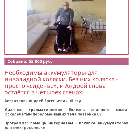
Собрано:
55 000 руб.
Необходимы аккумуляторы для
инвалидной коляски. Без них коляска -
просто «сиденье», и Андрей снова
остаётся в четырёх стенах.
Астратенок Андрей Евгеньевич, 41 год
Диагноз: травматическая болезнь спинного мозга.
Оскольчатый переломо-вывих тела позвонка C7.
Программа: помощь интернатам - покупка аккумуляторов
для электроколяски.