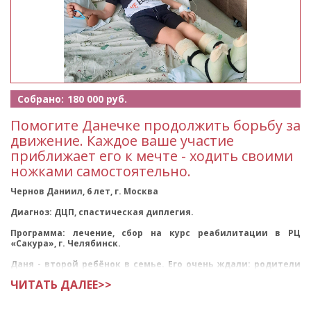
Собрано:
180 000 руб.
Помогите Данечке продолжить борьбу за
движение. Каждое ваше участие
приближает его к мечте - ходить своими
ножками самостоятельно.
Чернов Даниил, 6 лет, г. Москва
Диагноз: ДЦП, спастическая диплегия.
Программа: лечение, сбор на курс реабилитации в РЦ
«Сакура», г. Челябинск.
Даня - второй ребёнок в семье. Его очень ждали: родители
мечтали, что между братьями буд
ЧИТАТЬ ДАЛЕЕ>>