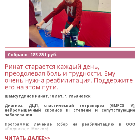
Собрано:
183 851 руб.
Ринат старается каждый день,
преодолевая боль и трудности. Ему
очень нужна реабилитация. Поддержите
его на этом пути.
Шамсутдинов Ринат, 18 лет, г. Ульяновск
Диагноз: ДЦП, спастический тетрапарез (GMFCS IV),
нейромышечный сколиоз III степени и сопутствующие
заболевания
Программа: лечение (сбор на реабилитацию в ООО
«Родник», г. Москва)
ЧИТАТЬ ДАЛЕЕ>>
Ринат родилс