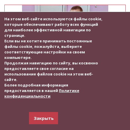
На этом веб-сайте используются файлы cookie,
которые обеспечивают работу всех функций
для наиболее эффективной навигации по
странице.
Если вы не хотите принимать постоянные
файлы cookie, пожалуйста, выберите
соответствующие настройки на своем
компьютере.
Продолжая навигацию по сайту, вы косвенно
предоставляете свое согласие на
Собрано:
187 266 руб.
использование файлов cookie на этом веб-
После операции ему необходим курс
сайте.
Более подробная информация
реабилитации - без него все усилия
предоставляется в нашей
Политике
врачей могут оказаться напрасными. Это
конфиденциальности
лечение нельзя отложить, но его
стоимость для семьи неподъёмна
Тихонов Ваня, 16 лет, г. Красноярск.
Закрыть
Диагноз: ДЦП, смешанная форма с выраженными стойкими
нарушениями двигательных функций. Бронхиальная астма.