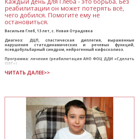
Каждый день для Глеба - это борьба. Без
реабилитации он может потерять всё,
чего добился. Помогите ему не
остановиться.
Васильев Глеб, 13 лет, с. Новая Отрадовка
Диагноз: ДЦП, спастическая диплегия, выраженные
нарушения статодинамических и речевых функций,
псевдобульбарный синдром, нейрогенный кифосколиоз.
Программа: лечение (реабилитация АНО ФОЦ ДДИ «Сделать
ШАГ»)
ЧИТАТЬ ДАЛЕЕ>>
Глеб — ребёнок, за жиз