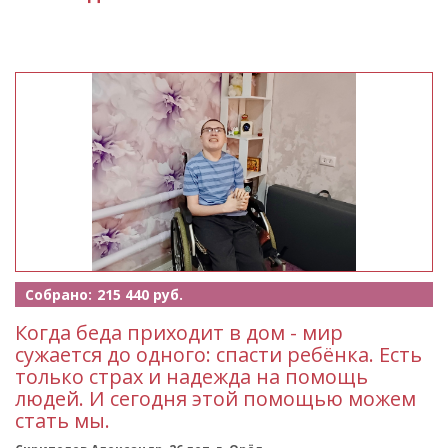
Собрано:
215 440 руб.
Когда беда приходит в дом - мир
сужается до одного: спасти ребёнка. Есть
только страх и надежда на помощь
людей. И сегодня этой помощью можем
стать мы.