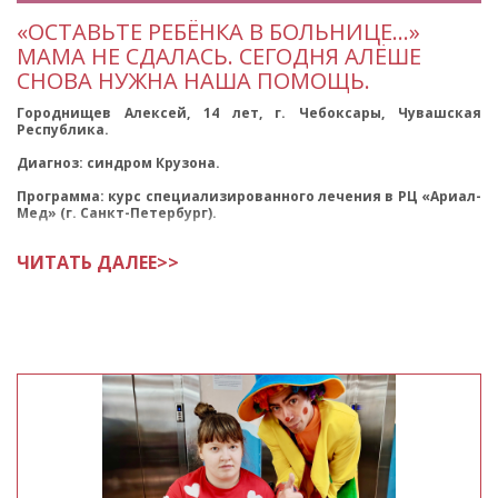
«ОСТАВЬТЕ РЕБЁНКА В БОЛЬНИЦЕ…»
МАМА НЕ СДАЛАСЬ. СЕГОДНЯ АЛЁШЕ
СНОВА НУЖНА НАША ПОМОЩЬ.
Городнищев Алексей, 14 лет, г. Чебоксары, Чувашская
Республика.
Диагноз: синдром Крузона.
Программа: курс специализированного лечения в РЦ «Ариал-
Мед» (г. Санкт-Петербург).
Цель сбора: оплата железнодорожных билетов по маршруту
ЧИТАТЬ ДАЛЕЕ>>
Чебо