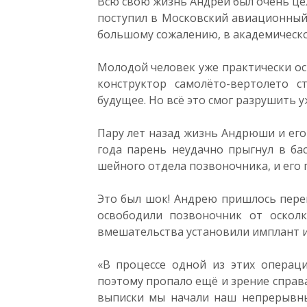
Всю свою жизнь Андрей был очень ц
поступил в Московский авиационный и
большому сожалению, в академическо
Молодой человек уже практически ос
конструктор самолёто-вертолето 
будущее. Но всё это смог разрушить у
Пару лет назад жизнь Андрюши и его
года парень неудачно прыгнул в бас
шейного отдела позвоночника, и его 
Это был шок! Андрею пришлось пере
освободили позвоночник от осколк
вмешательства установили имплант и
«В процессе одной из этих операц
поэтому пропало ещё и зрение справа.
выписки мы начали наш непрерывн