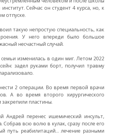
елеустремленным человеком и после школы
нститут. Сейчас он студент 4 курса, но, к
м отпуске.
воил такую непростую специальность, как
строения. У него впереди было большое
жасный несчастный случай.
 семьи изменилась в один миг. Летом 2022
сейн: задел руками борт, получил травму
парализовало.
нести 2 операции. Во время первой врачи
ов. А во время второго хирургического
 закрепили пластины.
ий Андрей перенес ишемический инсульт,
 Собрав всю волю в кулак, сразу после его
ый путь реабилитаций… лечение разными