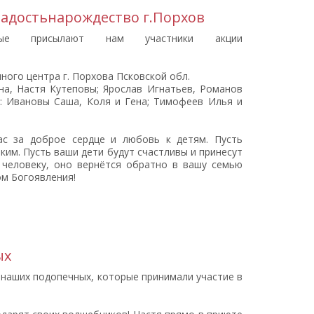
адостьнарождество г.Порхов
орые присылают нам участники акции
ного центра г. Порхова Псковской обл.
на, Настя Кутеповы; Ярослав Игнатьев, Романов
: Ивановы Саша, Коля и Гена; Тимофеев Илья и
ас за доброе сердце и любовь к детям. Пусть
ким. Пусть ваши дети будут счастливы и принесут
 человеку, оно вернётся обратно в вашу семью
ом Богоявления!
ых
 наших подопечных, которые принимали участие в