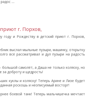
дос ....
приют г. Порхов,
 году и Рождеству в детский приют г. Порхов,
бник выслал мыльные пузыри, машинку, открытку
олго всё рассматривал и дул пузыри на радость
 большой самолёт, а Даша не только коляску, но
е за доброту и щедрость!
ших куклы и коляску! Теперь Арине и Лизе будет
виданная роскошь и неописуемый восторг!
рнее боевой танк! Теперь мальчишечка мечтает