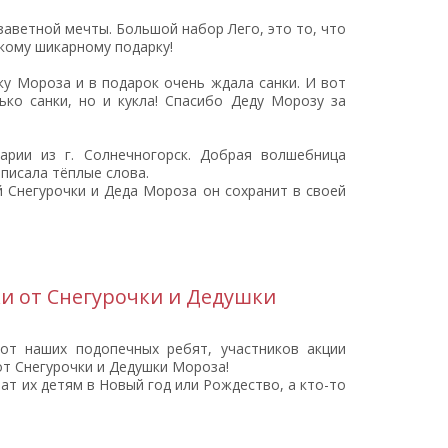
заветной мечты. Большой набор Лего, это то, что
акому шикарному подарку!
ку Мороза и в подарок очень ждала санки. И вот
ько санки, но и кукла! Спасибо Деду Морозу за
рии из г. Солнечногорск. Добрая волшебница
аписала тёплые слова.
 Снегурочки и Деда Мороза он сохранит в своей
ки от Снегурочки и Дедушки
от наших подопечных ребят, участников акции
т Снегурочки и Дедушки Мороза!
ат их детям в Новый год или Рождество, а кто-то