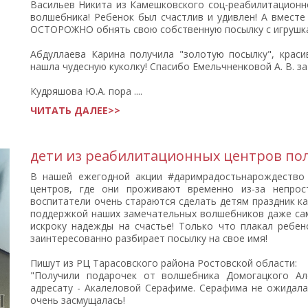
Васильев Никита из Камешковского соц-реабилитационн
волшебника! Ребенок был счастлив и удивлен! А вместе
ОСТОРОЖНО обнять свою собственную посылку с игрушка
Абдуллаева Карина получила "золотую посылку", крас
нашла чудесную куколку! Спасибо Емельчненковой А. В. за
Кудряшова Ю.А. пора ....
ЧИТАТЬ ДАЛЕЕ>>
дети из реабилитационных центров по
В нашей ежегодной акции #даримрадостьнарождество 
центров, где они проживают временно из-за непрос
воспитатели очень стараются сделать детям праздник к
поддержкой наших замечательных волшебников даже сам
искроку надежды на счастье! Только что плакал ребен
заинтересованно разбирает посылку на свое имя!
Пишут из РЦ Тарасовского района Ростовской области:
"Получили подарочек от волшебника Домогацкого Але
адресату - Акалеловой Серафиме. Серафима не ожидала
очень засмущалась!