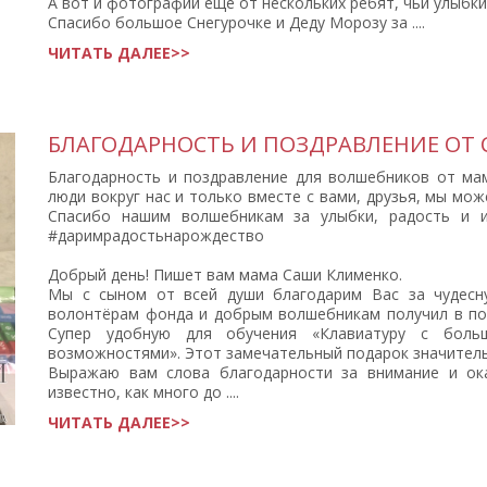
А вот и фотографии еще от нескольких ребят, чьи улыбки
Спасибо большое Снегурочке и Деду Морозу за ....
ЧИТАТЬ ДАЛЕЕ>>
БЛАГОДАРНОСТЬ И ПОЗДРАВЛЕНИЕ ОТ 
Благодарность и поздравление для волшебников от ма
люди вокруг нас и только вместе с вами, друзья, мы мо
Спасибо нашим волшебникам за улыбки, радость и 
#даримрадостьнарождество
Добрый день! Пишет вам мама Саши Клименко.
Мы с сыном от всей души благодарим Вас за чудесну
волонтёрам фонда и добрым волшебникам получил в по
Супер удобную для обучения «Клавиатуру с боль
возможностями». Этот замечательный подарок значитель
Выражаю вам слова благодарности за внимание и о
известно, как много до ....
ЧИТАТЬ ДАЛЕЕ>>