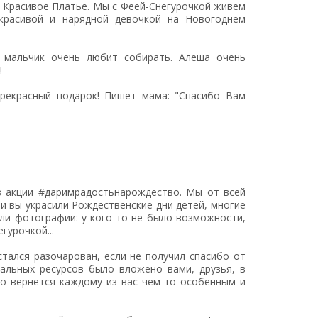
 Красивое Платье. Мы с Феей-Снегурочкой живем
красивой и нарядной девочкой на Новогоднем
 мальчик очень любит собирать. Алеша очень
!
рекрасный подарок! Пишет мама: "Спасибо Вам
в акции #даримрадостьнарождество. Мы от всей
и вы украсили Рождественские дни детей, многие
али фотографии: у кого-то не было возможности,
гурочкой...
тался разочарован, если не получил спасибо от
альных ресурсов было вложено вами, друзья, в
ло вернется каждому из вас чем-то особенным и