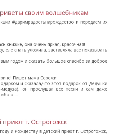
приветы своим волшебникам
кции #даримрадостьнарождество и передаем их
сь книжке, она очень яркая, красочная!
ку, еле спать уложила, заставляла все показывать
вым годом и сказать большое спасибо за доброе
Ирине! Пишет мама Сережи:
 подарком и сказала,что этот подарок от Дедушки
-медуза), он прослушал все песни и сам даже
бо о ....
 приют г. Острогожск
оду и Рождеству в детский приют г. Острогожск,