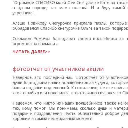
"Огромное СПАСИБО моей Фее-Снегурочке Кате за такое
в одном городе, так мама сказала. И я буду самой 
утреннике".
Алеше Новикову Снегурочка прислала пазлы, которые
обрадовался! Спасибо снегурочке Ольге за такой подарок
Соклаков Ромочка благодарит своего волшебника за п
огромное за внимани ....
ЧИТАТЬ ДАЛЕЕ>>
фотоотчет от участников акции
Наверное, это последний наш фотоотчет от участнико
души благодарим наших волшебников за чудеса, которым
нашли подарки под елочкой. К сожалению, не все присл
кто-то забыл или поленился, кто-то лично связался со Сне
Надеемся, что никто из наших волшебников также не ос
тех, кому помог. Мы понимаем, сколько души и матери
подарки и поздравления! Пусть обязательно доброе де
хорошим в самый неожиданный момент!