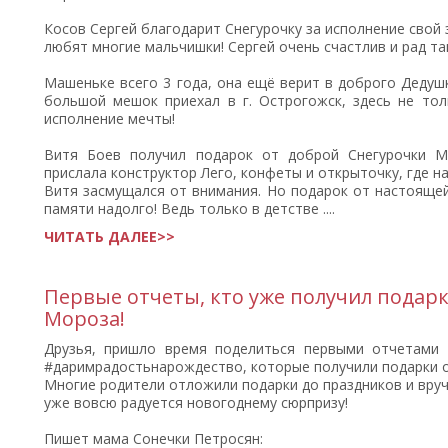
Косов Сергей благодарит Снегурочку за исполнение свой 
любят многие мальчишки! Сергей очень счастлив и рад т
Машеньке всего 3 года, она ещё верит в доброго Дедуш
большой мешок приехал в г. Острогожск, здесь не тол
исполнение мечты!
Витя Боев получил подарок от доброй Снегурочки Ма
прислала конструктор Лего, конфеты и открыточку, где н
Витя засмущался от внимания. Но подарок от настоящей
памяти надолго! Ведь только в детстве ....
ЧИТАТЬ ДАЛЕЕ>>
Первые отчеты, кто уже получил подар
Мороза!
Друзья, пришло время поделиться первыми отчетами 
#даримрадостьнарождество, которые получили подарки о
Многие родители отложили подарки до праздников и вруч
уже вовсю радуется новогоднему сюрпризу!
Пишет мама Сонечки Петросян: