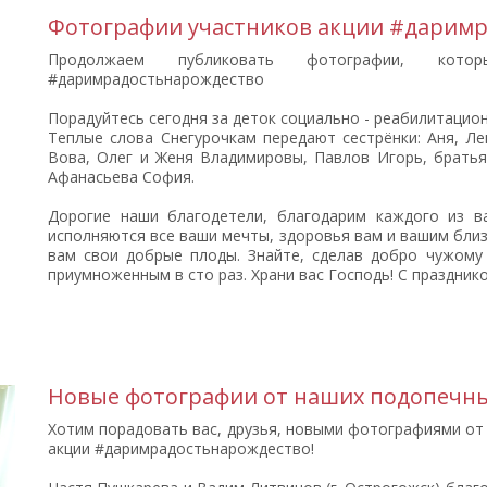
Фотографии участников акции #даримр
Продолжаем публиковать фотографии, кот
#даримрадостьнарождество
Порадуйтесь сегодня за деток социально - реабилитацион
Теплые слова Снегурочкам передают сестрёнки: Аня, Ле
Вова, Олег и Женя Владимировы, Павлов Игорь, братья
Афанасьева София.
Дорогие наши благодетели, благодарим каждого из в
исполняются все ваши мечты, здоровья вам и вашим близ
вам свои добрые плоды. Знайте, сделав добро чужому
приумноженным в сто раз. Храни вас Господь! С праздник
Новые фотографии от наших подопечн
Хотим порадовать вас, друзья, новыми фотографиями от
акции #даримрадостьнарождество!