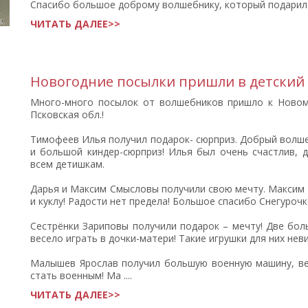
Спасибо большое доброму волшебнику, который подарил ра
ЧИТАТЬ ДАЛЕЕ>>
Новогодние посылки пришли в детский 
Много-много посылок от волшебников пришло к Новому
Псковская обл.!
Тимофеев Илья получил подарок- сюрприз. Добрый волше
и большой киндер-сюрприз! Илья был очень счастлив, д
всем детишкам.
Дарья и Максим Смысловы получили свою мечту. Максим -
и куклу! Радости нет предела! Большое спасибо Снегурочк
Сестрёнки Зариповы получили подарок – мечту! Две боль
весело играть в дочки-матери! Такие игрушки для них не
Малышев Ярослав получил большую военную машину, ве
стать военным! Ма ....
ЧИТАТЬ ДАЛЕЕ>>