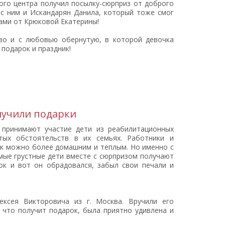
ого центра получил посылку-сюрприз от доброго
 с ним и Искандарян Данила, который тоже смог
ми от Крюковой Екатерины!
иво и с любовью обернутую, в которой девочка
 подарок и праздник!
лучили подарки
принимают участие дети из реабилитационных
тых обстоятельств в их семьях. Работники и
ак можно более домашним и теплым. Но именно с
ые грустные дети вместе с сюрпризом получают
ок и вот он обрадовался, забыл свои печали и
ксея Викторовича из г. Москва. Вручили его
 что получит подарок, была приятно удивлена и