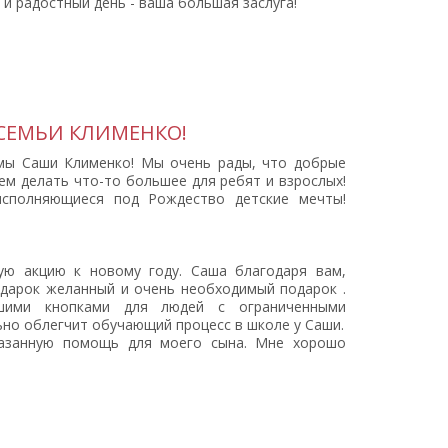
 и радостный день - ваша большая заслуга!
СЕМЬИ КЛИМЕНКО!
мы Саши Клименко! Мы очень рады, что добрые
жем делать что-то большее для ребят и взрослых!
исполняющиеся под Рождество детские мечты!
ю акцию к новому году. Саша благодаря вам,
дарок желанный и очень необходимый подарок .
шими кнопками для людей с ограниченными
но облегчит обучающий процесс в школе у Саши.
казанную помощь для моего сына. Мне хорошо