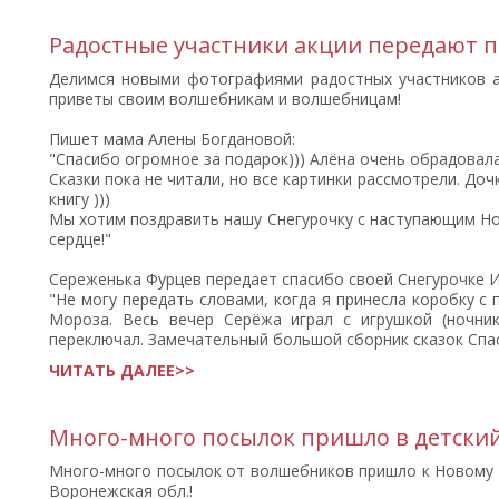
Радостные участники акции передают 
Делимся новыми фотографиями радостных участников а
приветы своим волшебникам и волшебницам!
Пишет мама Алены Богдановой:
"Спасибо огромное за подарок))) Алёна очень обрадовала
Сказки пока не читали, но все картинки рассмотрели. Доч
книгу )))
Мы хотим поздравить нашу Снегурочку с наступающим Но
сердце!"
Сереженька Фурцев передает спасибо своей Снегурочке 
"Не могу передать словами, когда я принесла коробку с
Мороза. Весь вечер Серёжа играл с игрушкой (ночник
переключал. Замечательный большой сборник сказок Спаси
ЧИТАТЬ ДАЛЕЕ>>
Много-много посылок пришло в детский
Много-много посылок от волшебников пришло к Новому г
Воронежская обл.!