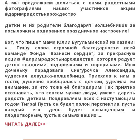
А мы продолжаем делиться с вами радостными
фотографиями наших участников акции
#даримрадостьнарождество
Детки и их родители благодарят Волшебников за
посылочки и подаренное праздничное настроение!
Вот, что пишет мама Юлии Бугульминской из Казани:
«... Пишу слова огромной благодарности всей
команде Фонда "Вознеси сердце", за прекрасную
акцию #даримрадостьнарождество, которая радует
деток сладкими подарочками и сюрпризами. Мою
доченьку порадовала Снегурочка Александра,
чудесная девушка-волшебница. Приехала к нам в
гости, душевно пообщалась с дочкой, уделила ей
внимание, за что тоже её благодарим! Так приятно
осознавать, что совсем чужие люди, умеют дарить
радость деткам. Поздравляем всех с наступающим
годом Тигра! Пусть он будет полон перспектив, пусть
каждый его день будет насыщенным и
плодотворным, пусть в семьях ваших ....
ЧИТАТЬ ДАЛЕЕ>>