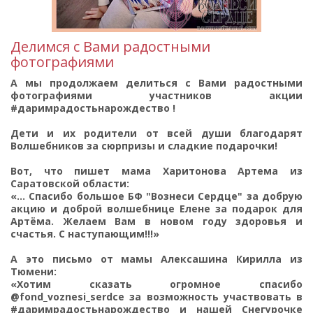
Делимся с Вами радостными
фотографиями
А мы продолжаем делиться с Вами радостными
фотографиями участников акции
#даримрадостьнарождество !
Дети и их родители от всей души благодарят
Волшебников за сюрпризы и сладкие подарочки!
Вот, что пишет мама Харитонова Артема из
Саратовской области:
«... Спасибо большое БФ "Вознеси Сердце" за добрую
акцию и доброй волшебнице Елене за подарок для
Артёма. Желаем Вам в новом году здоровья и
счастья. С наступающим!!!»
А это письмо от мамы Алексашина Кирилла из
Тюмени:
«Хотим сказать огромное спасибо
@fond_voznesi_serdce за возможность участвовать в
#даримрадостьнарождество и нашей Снегурочке