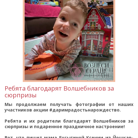
Ребята благодарят Волшебников за
сюрпризы
Мы продолжаем получать фотографии от наших
участников акции #даримрадостьнарождество.
Ребята и их родители благодарят Волшебников за
сюрпризы и подаренное праздничное настроение!
Вот, что пишет мама Бусыгиной Ксении из Йошкар-