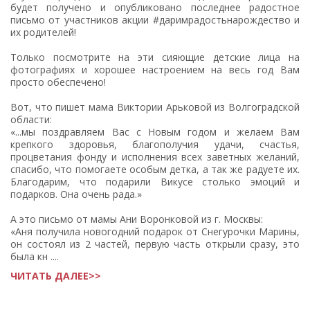
будет получено и опубликовано последнее радостное
письмо от участников акции #даримрадостьнарождество и
их родителей!
Только посмотрите на эти сияющие детские лица на
фотографиях и хорошее настроением на весь год Вам
просто обеспечено!
Вот, что пишет мама Виктории Арьковой из Волгоградской
области:
«...мы поздравляем Вас с Новым годом и желаем Вам
крепкого здоровья, благополучия удачи, счастья,
процветания фонду и исполнения всех заветных желаний,
спасибо, что помогаете особым детка, а так же радуете их.
Благодарим, что подарили Викусе столько эмоций и
подарков. Она очень рада.»
А это письмо от мамы Ани Воронковой из г. Москвы:
«Аня получила новогодний подарок от Снегурочки Марины,
он состоял из 2 частей, первую часть открыли сразу, это
была кн ....
ЧИТАТЬ ДАЛЕЕ>>