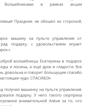
и Волшебниками в рамках акции
тливые! Праздник не обошёл их стороной,
арок машину на пульте управления от
рад подарку, с удовольствием играет
рок.»
 доброй волшебницы Екатерины в подарок
кеды и лосины, а ещё духи и сладости. Все
нь довольна и говорит большущее спасибо
настоящее чудо. СПАСИБО!»
д получил машинку на пульте управления.
довался подарку. У него такого сюрприза
огромное внимательной Алёне за то, что